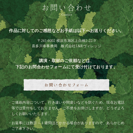
作品に対してのご感想などお手紙は以下へお送りください。
〒241-0002 横浜市旭区上白根2-22-9
喜多川泰事務局 株式会社L&Rヴィレッジ
講演・取材のご依頼などは、
下記のお問合わせフォームにて受け付けております。
ご連絡内容について、行き違いや間違いなどを防ぐため、現在お電話
等では受付をしておりません。ご不便をお掛けしますが、どうぞよろ
しくお願いいたします。
お返事には数日～１週間ほどかかる場合がありますので、あらかじめ
ご了承下さい。