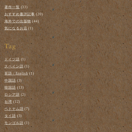
著作一覧
(33)
おすすめ書評記事
(20)
海外での出版物
(44)
気になるお店
(1)
ドイツ語
(1)
スペイン語
(1)
英語 / English
(1)
中国語
(3)
韓国語
(13)
ロシア語
(2)
台湾
(12)
ベトナム語
(7)
タイ語
(3)
モンゴル語
(1)