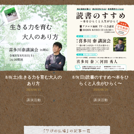
8/8(土)生きる力を育む大人の
8/9(日)読書のすすめ〜本をひ
あり方
らくと人生がひらく〜
2026/06/11
2026/06/20
講演活動
講演活動