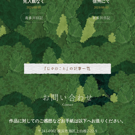
先入観なく
信州にて
2026/08/05
2026/08/03
喜多川日記
喜多川日記
作品に対してのご感想などお手紙は以下へお送りください。
〒241-0002 横浜市旭区上白根2-22-9