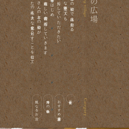
あなたの人生に大きな変化を起こすことを信じて。
たくさんの本との出会いが、
多くの素晴らしい書籍の紹介もしていきます。
喜多川泰の著作をはじめ、
多くの方にしていただきたい。
そんな体験を一人でも
一冊の本との出会いで人生は変わる。
気になるお店
海外での出版物
おすすめ書評記事
著作一覧