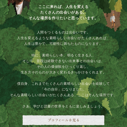
ここに来れば、人生を変える
たくさんの出会いがある。
そんな場所を作りたいと思っています。
人間をつくるものは出会いです。
人生を変えるような素晴らしい出会いがたくさんあれば、
人生は豊かで、可能性に満ちたものになります。
特に、素晴らしい本、明るく生きる人、
そして、普段は経験できない出来事との出会いは、
その人の価値観をひっくり返し、
生き方そのものが大きく変わるきっかけをくれます。
僕自身、これまでたくさんの素晴らしい出会いを経験して
「今の自分」になりました。
そんな素晴らしい出会いがたくさんある、ここはそんな場所です。
さあ、学びと読書の世界をともに楽しみましょう。