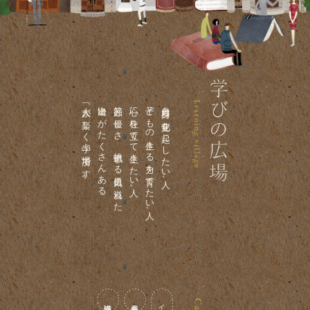
「大人が楽しく学ぶ場所」です。
出逢いがたくさんある
笑顔と優しさ、挑戦する勇気に溢れた
心に柱を立てて生きたい人。
子どもの生きる力を育てたい人、
自分自身に変化を起こしたい人、
講演活動
喜多川塾