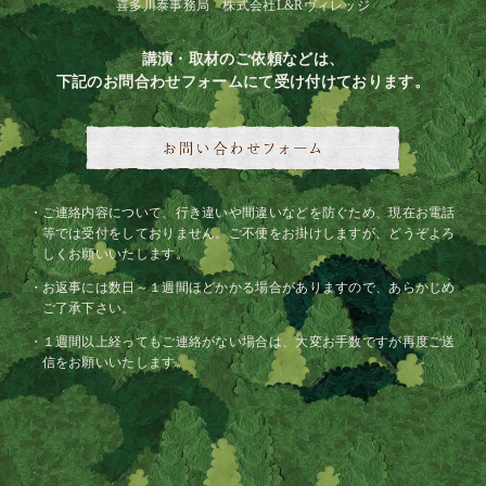
喜多川泰事務局 株式会社L&Rヴィレッジ
講演・取材のご依頼などは、
下記のお問合わせフォームにて受け付けております。
ご連絡内容について、行き違いや間違いなどを防ぐため、現在お電話
等では受付をしておりません。ご不便をお掛けしますが、どうぞよろ
しくお願いいたします。
お返事には数日～１週間ほどかかる場合がありますので、あらかじめ
ご了承下さい。
１週間以上経ってもご連絡がない場合は、大変お手数ですが再度ご送
信をお願いいたします。