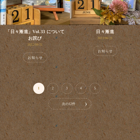
「日々漸進」Vol.33 について
日々漸進
お詫び
2022/06/21
2022/09/21
お知らせ
お知らせ
1
2
3
4
5
...
次の12件