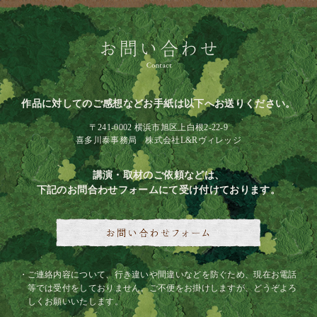
作品に対してのご感想などお手紙は以下へお送りください。
〒241-0002 横浜市旭区上白根2-22-9
喜多川泰事務局 株式会社L&Rヴィレッジ
講演・取材のご依頼などは、
下記のお問合わせフォームにて受け付けております。
ご連絡内容について、行き違いや間違いなどを防ぐため、現在お電話
等では受付をしておりません。ご不便をお掛けしますが、どうぞよろ
しくお願いいたします。