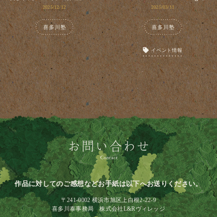
2025/12/12
2025/03/11
喜多川塾
喜多川塾
イベント情報
作品に対してのご感想などお手紙は以下へお送りください。
〒241-0002 横浜市旭区上白根2-22-9
喜多川泰事務局 株式会社L&Rヴィレッジ