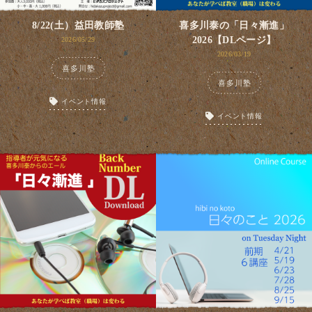
8/22(土）益田教師塾
喜多川泰の「日々漸進」
2026【DLページ】
2026/05/29
2026/03/19
喜多川塾
喜多川塾
イベント情報
イベント情報