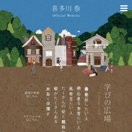
「大人が楽しく学ぶ場所」です。
出会いがたくさんある
たくさんの笑いと感動に溢れた
人生に柱を立てたい人。
子供の心に生きる力を育てたい人、
自分自身に変化を起こしたい人、
講演の依頼
はこちら
スケジュール
はこちら