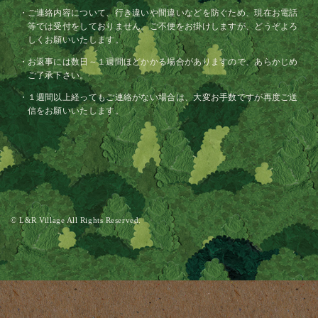
ご連絡内容について、行き違いや間違いなどを防ぐため、現在お電話
等では受付をしておりません。ご不便をお掛けしますが、どうぞよろ
しくお願いいたします。
お返事には数日～１週間ほどかかる場合がありますので、あらかじめ
ご了承下さい。
１週間以上経ってもご連絡がない場合は、大変お手数ですが再度ご送
信をお願いいたします。
© L&R Village All Rights Reserved.