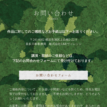
作品に対してのご感想などお手紙は以下へお送りください。
〒241-0002 横浜市旭区上白根2-22-9
喜多川泰事務局 株式会社L&Rヴィレッジ
講演・取材のご依頼などは、
下記のお問合わせフォームにて受け付けております。
ご連絡内容について、行き違いや間違いなどを防ぐため、現在お電話
等では受付をしておりません。ご不便をお掛けしますが、どうぞよろ
しくお願いいたします。
お返事には数日～１週間ほどかかる場合がありますので、あらかじめ