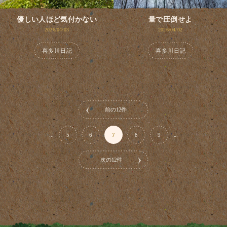
優しい人ほど気付かない
量で圧倒せよ
2026/04/03
2026/04/02
喜多川日記
喜多川日記
前の12件
...
5
6
7
8
9
...
次の12件