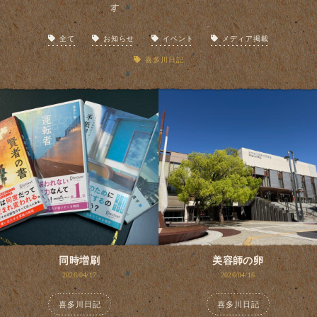
全て
お知らせ
イベント
メディア掲載
喜多川日記
同時増刷
美容師の卵
2026/04/17
2026/04/16
喜多川日記
喜多川日記