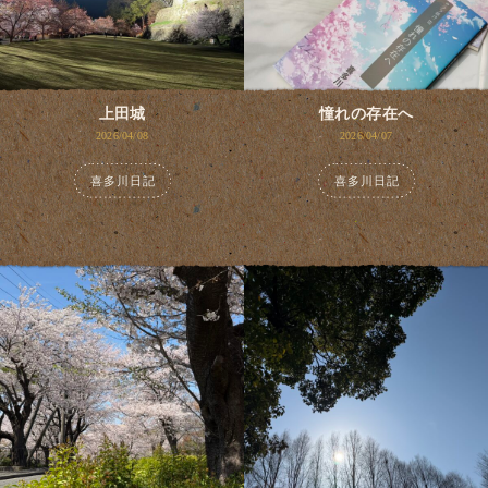
上田城
憧れの存在へ
2026/04/08
2026/04/07
喜多川日記
喜多川日記