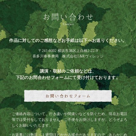
作品に対してのご感想などお手紙は以下へお送りください。
〒241-0002 横浜市旭区上白根2-22-9
喜多川泰事務局 株式会社L&Rヴィレッジ
講演・取材のご依頼などは、
下記のお問合わせフォームにて受け付けております。
ご連絡内容について、行き違いや間違いなどを防ぐため、現在お電話
等では受付をしておりません。ご不便をお掛けしますが、どうぞよろ
しくお願いいたします。
お返事には数日～１週間ほどかかる場合がありますので、あらかじめ