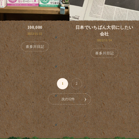
100,000
日本でいちばん大切にしたい
会社
2022/11/15
2022/11/14
喜多川日記
喜多川日記
1
2
次の12件