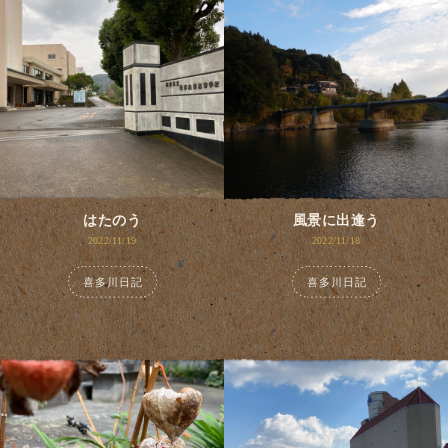
はたのう
風景に出逢う
2022/11/19
2022/11/18
喜多川日記
喜多川日記