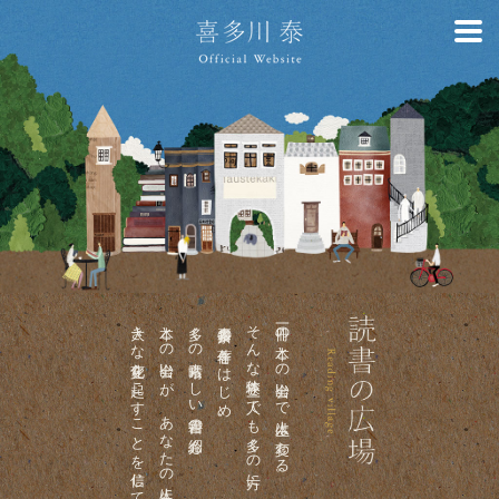
大きな変化を起こすことを信じて。
本との出会いが、あなたの人生に
多くの素晴らしい書籍の紹介も。
喜多川泰の著作をはじめ、
そんな体験を一人でも多くの方に。
一冊の本との出会いで人生は変わる。