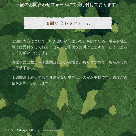
下記のお問合わせフォームにて受け付けております。
ご連絡内容について、行き違いや間違いなどを防ぐため、現在お電話
等では受付をしておりません。ご不便をお掛けしますが、どうぞよろ
しくお願いいたします。
お返事には数日～１週間ほどかかる場合がありますので、あらかじめ
ご了承下さい。
１週間以上経ってもご連絡がない場合は、大変お手数ですが再度ご送
信をお願いいたします。
© L&R Village All Rights Reserved.