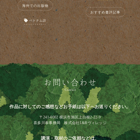
海外での出版物
おすすめ書評記事
ベトナム語
作品に対してのご感想などお手紙は以下へお送りください。
〒241-0002 横浜市旭区上白根2-22-9
喜多川泰事務局 株式会社L&Rヴィレッジ
講演・取材のご依頼などは、