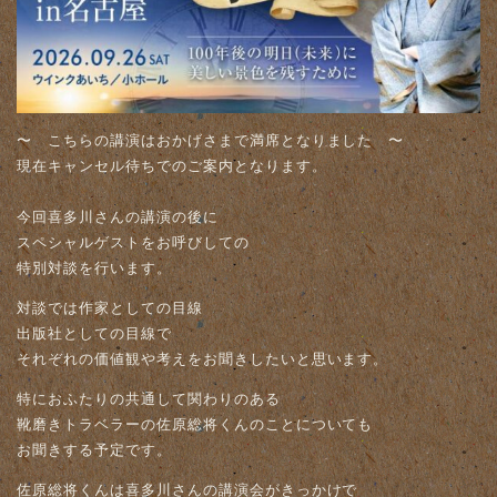
〜 こちらの講演はおかげさまで満席となりました 〜
現在キャンセル待ちでのご案内となります。
今回喜多川さんの講演の後に
スペシャルゲスト
をお呼びしての
特別対談を行います。
対談では作家としての目線
出版社としての目線で
それぞれの価値観や考えをお聞きしたいと思います。
特におふたりの共通して関わりのある
靴磨きトラベラーの佐原総将くんのことについても
お聞きする予定です。
佐原総将くんは喜多川さんの講演会がきっかけで