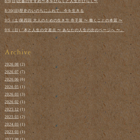
8/9(日)読書のすすめ〜本をひらくと人生がひらく〜
8/30(日)歴史のいのちにふれて、今を生きる
9/5（土)第四回 大人のための生き方 寺子屋 〜 働くことの本質 〜
9/6（日)「本と人生の交差点 〜 あなたの人生の次のページへ 〜」
2026.08
(2)
2026.07
(7)
2026.06
(6)
2026.05
(1)
2026.03
(3)
2026.02
(1)
2025.12
(1)
2025.03
(2)
2024.03
(1)
2023.03
(1)
2022.08
(1)