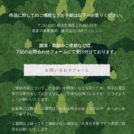
作品に対してのご感想などお手紙は以下へお送りください。
〒241-0002 横浜市旭区上白根2-22-9
喜多川泰事務局 株式会社L&Rヴィレッジ
講演・取材のご依頼などは、
下記のお問合わせフォームにて受け付けております。
ご連絡内容について、行き違いや間違いなどを防ぐため、現在お電話
等では受付をしておりません。ご不便をお掛けしますが、どうぞよろ
しくお願いいたします。
お返事には数日～１週間ほどかかる場合がありますので、あらかじめ
ご了承下さい。
１週間以上経ってもご連絡がない場合は、大変お手数ですが再度ご送
信をお願いいたします。