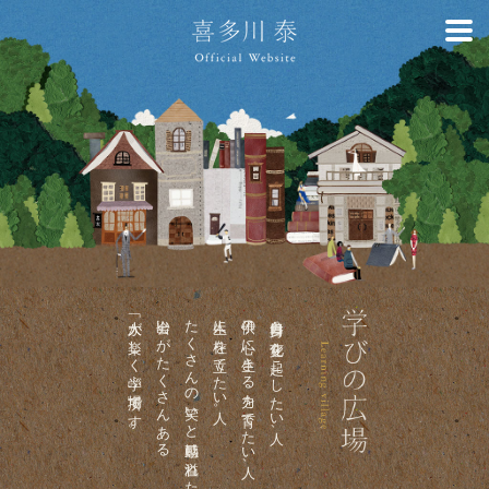
「大人が楽しく学ぶ場所」です。
出会いがたくさんある
たくさんの笑いと感動に溢れた
人生に柱を立てたい人。
子供の心に生きる力を育てたい人、
自分自身に変化を起こしたい人、