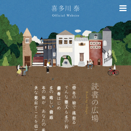
大きな変化を起こすことを信じて。
本との出会いが、あなたの人生に
多くの素晴らしい書籍の紹介も。
喜多川泰の著作をはじめ、
そんな体験を一人でも多くの方に。
一冊の本との出会いで人生は変わる。