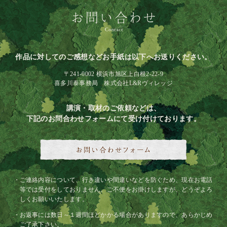
作品に対してのご感想などお手紙は以下へお送りください。
〒241-0002 横浜市旭区上白根2-22-9
喜多川泰事務局 株式会社L&Rヴィレッジ
講演・取材のご依頼などは、
下記のお問合わせフォームにて受け付けております。
ご連絡内容について、行き違いや間違いなどを防ぐため、現在お電話
等では受付をしておりません。ご不便をお掛けしますが、どうぞよろ
しくお願いいたします。
お返事には数日～１週間ほどかかる場合がありますので、あらかじめ
ご了承下さい。