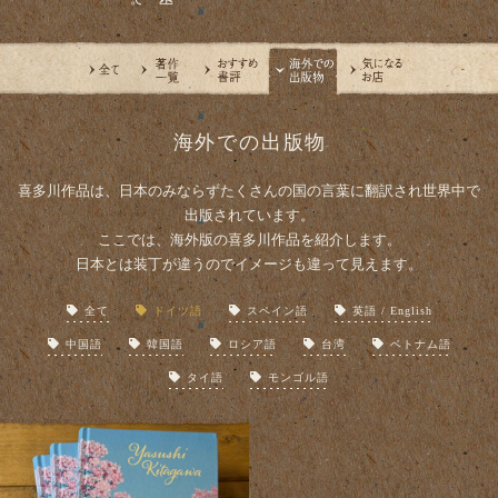
海外での出版物
喜多川作品は、日本のみならずたくさんの国の言葉に翻訳され世界中で
出版されています。
ここでは、海外版の喜多川作品を紹介します。
日本とは装丁が違うのでイメージも違って見えます。
全て
ドイツ語
スペイン語
英語 / English
中国語
韓国語
ロシア語
台湾
ベトナム語
タイ語
モンゴル語