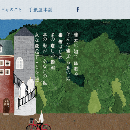
大きな変化を起こすことを信じて。
本との出会いが、あなたの人生に
多くの素晴らしい書籍の紹介も。
喜多川泰の著作をはじめ、
そんな体験を一人でも多くの方に。
一冊の本との出会いで人生は変わる。