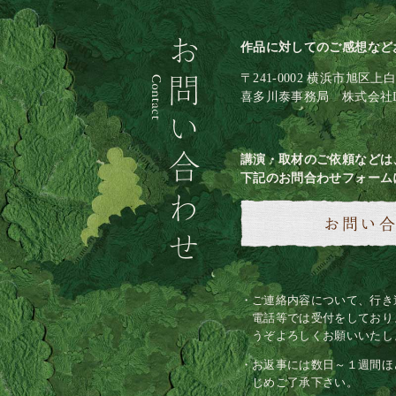
作品に対してのご感想など
〒241-0002 横浜市旭区上白根
喜多川泰事務局 株式会社
講演・取材のご依頼などは
下記のお問合わせフォーム
ご連絡内容について、行き
電話等では受付をしており
うぞよろしくお願いいたし
お返事には数日～１週間ほ
じめご了承下さい。