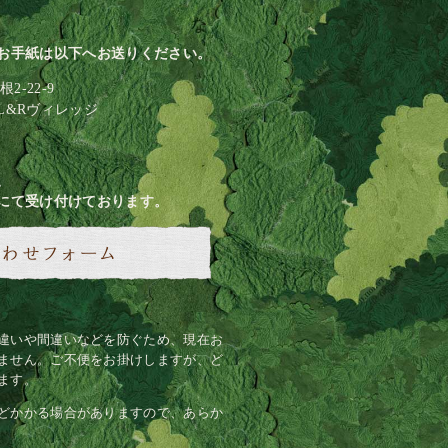
お手紙は以下へお送りください。
2-22-9
L&Rヴィレッジ
、
にて受け付けております。
違いや間違いなどを防ぐため、現在お
ません。ご不便をお掛けしますが、ど
ます。
どかかる場合がありますので、あらか