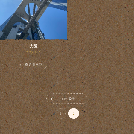
大阪
2023/10/01
喜多川日記
前の12件
1
2