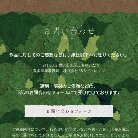
作品に対してのご感想などお手紙は以下へお送りください。
〒241-0002 横浜市旭区上白根2-22-9
喜多川泰事務局 株式会社L&Rヴィレッジ
講演・取材のご依頼などは、
下記のお問合わせフォームにて受け付けております。
ご連絡内容について、行き違いや間違いなどを防ぐため、現在お電話
等では受付をしておりません。ご不便をお掛けしますが、どうぞよろ