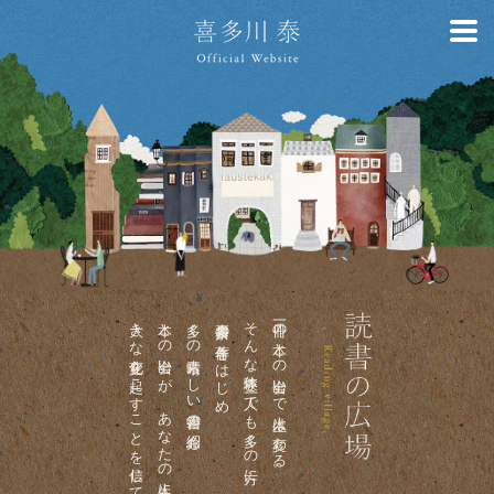
大きな変化を起こすことを信じて。
本との出会いが、あなたの人生に
多くの素晴らしい書籍の紹介も。
喜多川泰の著作をはじめ、
そんな体験を一人でも多くの方に。
一冊の本との出会いで人生は変わる。