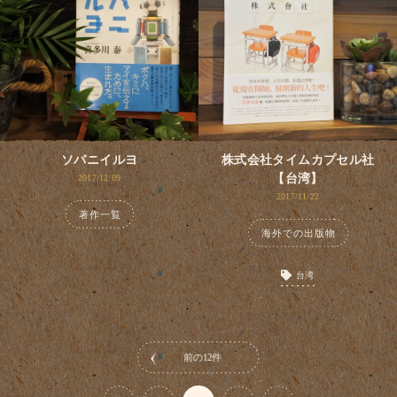
ソバニイルヨ
株式会社タイムカプセル社
【台湾】
2017/12/09
2017/11/22
著作一覧
海外での出版物
台湾
前の12件