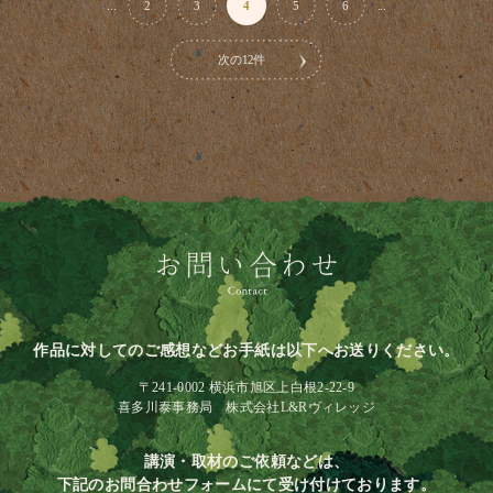
...
2
3
4
5
6
...
次の12件
作品に対してのご感想などお手紙は以下へお送りください。
〒241-0002 横浜市旭区上白根2-22-9
喜多川泰事務局 株式会社L&Rヴィレッジ
講演・取材のご依頼などは、
下記のお問合わせフォームにて受け付けております。