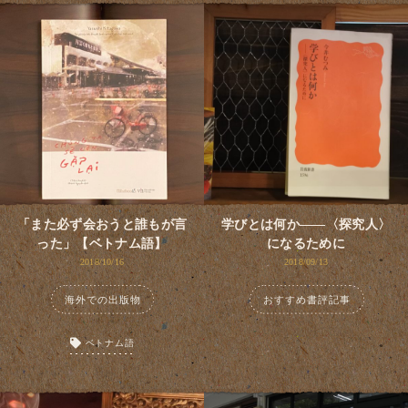
「また必ず会おうと誰もが言
学びとは何か――〈探究人〉
った」【ベトナム語】
になるために
2018/10/16
2018/09/13
海外での出版物
おすすめ書評記事
ベトナム語