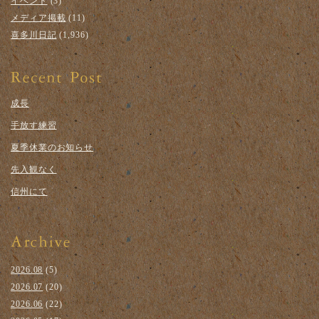
イベント
(3)
メディア掲載
(11)
喜多川日記
(1,936)
成長
手放す練習
夏季休業のお知らせ
先入観なく
信州にて
2026.08
(5)
2026.07
(20)
2026.06
(22)