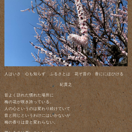
人はいさ 心も知らず ふるさとは 花ぞ昔の 香ににほひける
紀貫之
昔よく訪れた慣れた場所に
梅の花が咲き誇っている。
人の心というのは変わり続けていて
昔と同じというわけにはいかないが
梅の香りは昔と変わらない。