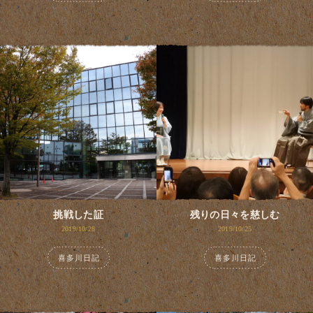
挑戦した証
残りの日々を慈しむ
2019/10/28
2019/10/25
喜多川日記
喜多川日記