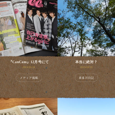
『CanCam』12月号にて
本当に絶対？
2019/10/24
2019/10/23
メディア掲載
喜多川日記