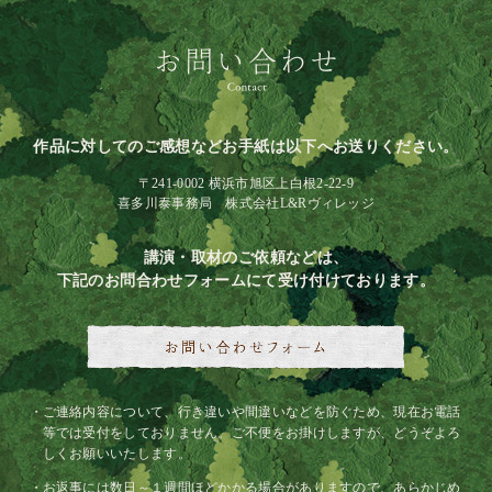
作品に対してのご感想などお手紙は以下へお送りください。
〒241-0002 横浜市旭区上白根2-22-9
喜多川泰事務局 株式会社L&Rヴィレッジ
講演・取材のご依頼などは、
下記のお問合わせフォームにて受け付けております。
ご連絡内容について、行き違いや間違いなどを防ぐため、現在お電話
等では受付をしておりません。ご不便をお掛けしますが、どうぞよろ
しくお願いいたします。
お返事には数日～１週間ほどかかる場合がありますので、あらかじめ