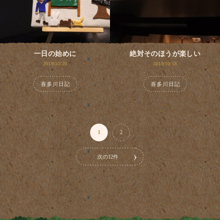
一日の始めに
絶対そのほうが楽しい
2019/10/20
2019/10/18
喜多川日記
喜多川日記
1
2
次の12件