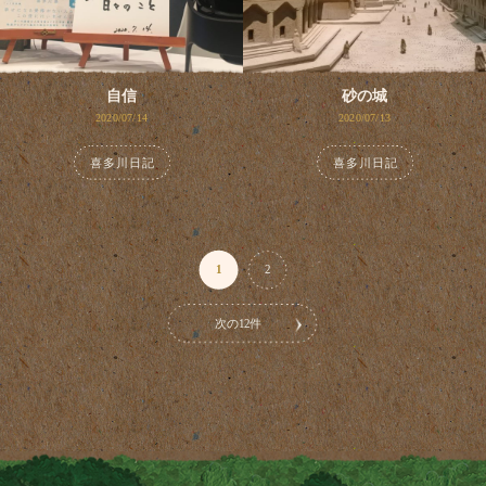
自信
砂の城
2020/07/14
2020/07/13
喜多川日記
喜多川日記
1
2
次の12件