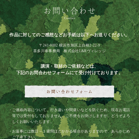
作品に対してのご感想などお手紙は以下へお送りください。
〒241-0002 横浜市旭区上白根2-22-9
喜多川泰事務局 株式会社L&Rヴィレッジ
講演・取材のご依頼などは、
下記のお問合わせフォームにて受け付けております。
ご連絡内容について、行き違いや間違いなどを防ぐため、現在お電話
等では受付をしておりません。ご不便をお掛けしますが、どうぞよろ
しくお願いいたします。
お返事には数日～１週間ほどかかる場合がありますので、あらかじめ
ご了承下さい。