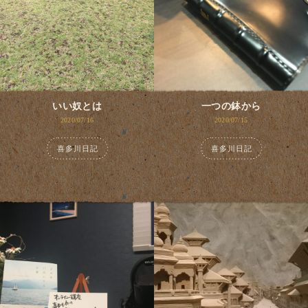
いい奴とは
一つの鉢から
2020/07/16
2020/07/15
喜多川日記
喜多川日記