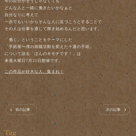
今の自分がそうじゃなくても
どんな人と一緒に働きたいかなぁと
自分なりに考えて
一歩でもいいからそんな人に近づこうとすることで
その人は仕事を通じて輝き始めるんだと思います。
「働く」ということをテーマにした
「手紙屋〜僕の就職活動を変えた十通の手紙」
について語る「ほんのキモチです！」は
来週火曜日7月21日開催です。
この作品が好きな人、集まれ！
前の記事
次の記事