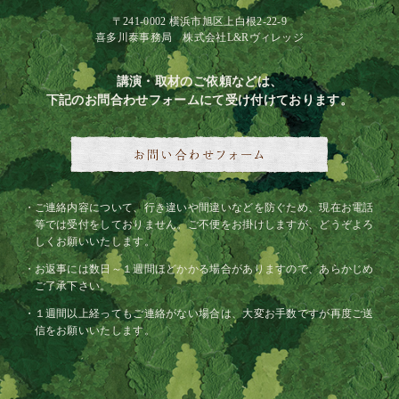
〒241-0002 横浜市旭区上白根2-22-9
喜多川泰事務局 株式会社L&Rヴィレッジ
講演・取材のご依頼などは、
下記のお問合わせフォームにて受け付けております。
ご連絡内容について、行き違いや間違いなどを防ぐため、現在お電話
等では受付をしておりません。ご不便をお掛けしますが、どうぞよろ
しくお願いいたします。
お返事には数日～１週間ほどかかる場合がありますので、あらかじめ
ご了承下さい。
１週間以上経ってもご連絡がない場合は、大変お手数ですが再度ご送
信をお願いいたします。