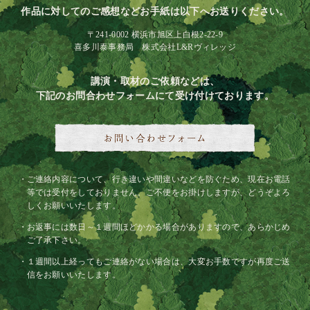
作品に対してのご感想などお手紙は以下へお送りください。
〒241-0002 横浜市旭区上白根2-22-9
喜多川泰事務局 株式会社L&Rヴィレッジ
講演・取材のご依頼などは、
下記のお問合わせフォームにて受け付けております。
ご連絡内容について、行き違いや間違いなどを防ぐため、現在お電話
等では受付をしておりません。ご不便をお掛けしますが、どうぞよろ
しくお願いいたします。
お返事には数日～１週間ほどかかる場合がありますので、あらかじめ
ご了承下さい。
１週間以上経ってもご連絡がない場合は、大変お手数ですが再度ご送
信をお願いいたします。