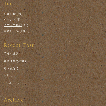
お知らせ
(70)
イベント
(3)
メディア掲載
(11)
喜多川日記
(1,935)
手放す練習
夏季休業のお知らせ
先入観なく
信州にて
ENGI Farm