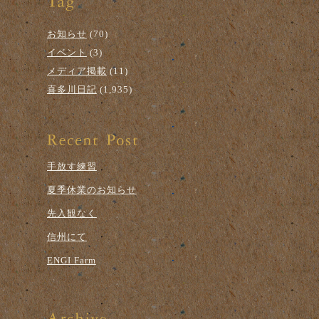
お知らせ
(70)
イベント
(3)
メディア掲載
(11)
喜多川日記
(1,935)
手放す練習
夏季休業のお知らせ
先入観なく
信州にて
ENGI Farm