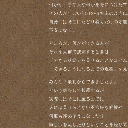
何かが上手な人や何かを身につけたマ
その人がすごい能力の持ち主のように
自分にはそこにたどり着くだけの才能
不安になる。
ところが、何かができる人が
それを人前で披露するときは
「できる状態」を見せることがほとん
「できるようになるまでの過程」を見
みんな「最初からできましたよ」
という顔をして披露するが
実際にはそこに至るまでに
人には見せられない不恰好な経験や
何度も諦めそうになったり
悔し涙を流したりということを繰り返