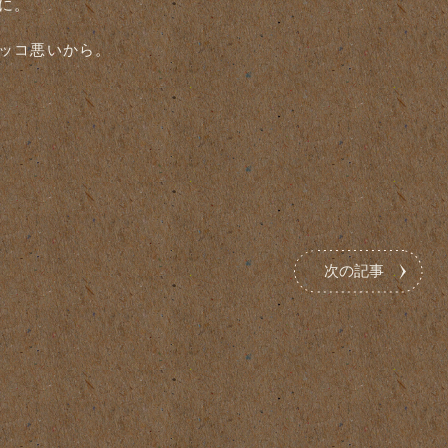
に。
ッコ悪いから。
次の記事