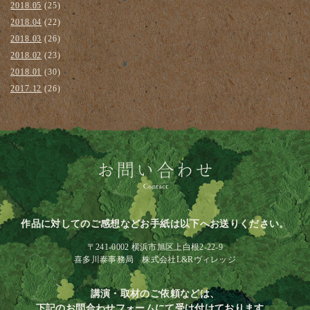
2018.05
(25)
2018.04
(22)
2018.03
(26)
2018.02
(23)
2018.01
(30)
2017.12
(26)
作品に対してのご感想などお手紙は以下へお送りください。
〒241-0002 横浜市旭区上白根2-22-9
喜多川泰事務局 株式会社L&Rヴィレッジ
講演・取材のご依頼などは、
下記のお問合わせフォームにて受け付けております。