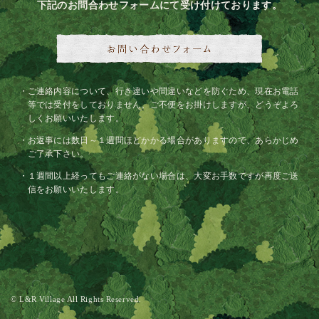
下記のお問合わせフォームにて受け付けております。
ご連絡内容について、行き違いや間違いなどを防ぐため、現在お電話
等では受付をしておりません。ご不便をお掛けしますが、どうぞよろ
しくお願いいたします。
お返事には数日～１週間ほどかかる場合がありますので、あらかじめ
ご了承下さい。
１週間以上経ってもご連絡がない場合は、大変お手数ですが再度ご送
信をお願いいたします。
© L&R Village All Rights Reserved.