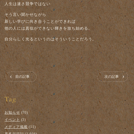
人生は速さ競争ではない
そう言い聞かせながら
新しい学びに向き合うことができれば
他の人には真似ができない輝きを放ち始める。
自分らしく光るというのはそういうことだろう。
前の記事
次の記事
お知らせ
(70)
イベント
(3)
メディア掲載
(11)
喜多川日記
(1,936)