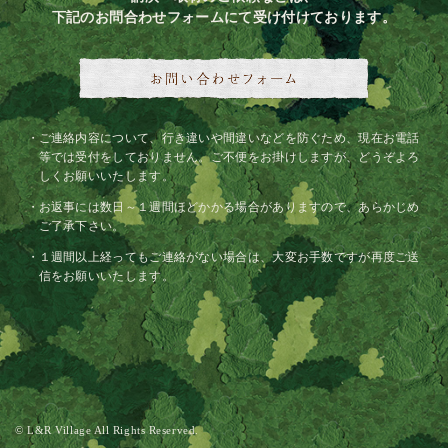
下記のお問合わせフォームにて受け付けております。
ご連絡内容について、行き違いや間違いなどを防ぐため、現在お電話
等では受付をしておりません。ご不便をお掛けしますが、どうぞよろ
しくお願いいたします。
お返事には数日～１週間ほどかかる場合がありますので、あらかじめ
ご了承下さい。
１週間以上経ってもご連絡がない場合は、大変お手数ですが再度ご送
信をお願いいたします。
© L&R Village All Rights Reserved.