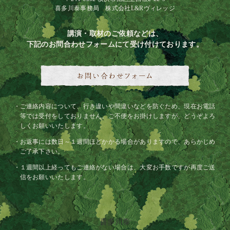
喜多川泰事務局 株式会社L&Rヴィレッジ
講演・取材のご依頼などは、
下記のお問合わせフォームにて受け付けております。
ご連絡内容について、行き違いや間違いなどを防ぐため、現在お電話
等では受付をしておりません。ご不便をお掛けしますが、どうぞよろ
しくお願いいたします。
お返事には数日～１週間ほどかかる場合がありますので、あらかじめ
ご了承下さい。
１週間以上経ってもご連絡がない場合は、大変お手数ですが再度ご送
信をお願いいたします。
喜多川泰