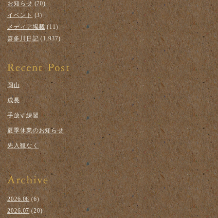
お知らせ
(70)
イベント
(3)
メディア掲載
(11)
喜多川日記
(1,937)
岡山
成長
手放す練習
夏季休業のお知らせ
先入観なく
2026.08
(6)
2026.07
(20)