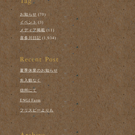
お知らせ
(70)
イベント
(3)
メディア掲載
(11)
喜多川日記
(1,934)
夏季休業のお知らせ
先入観なく
信州にて
ENGI Farm
フリスビーよりも