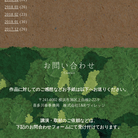
2018.03
(26)
2018.02
(23)
2018.01
(30)
2017.12
(26)
作品に対してのご感想などお手紙は以下へお送りください。
〒241-0002 横浜市旭区上白根2-22-9
喜多川泰事務局 株式会社L&Rヴィレッジ
講演・取材のご依頼などは、
下記のお問合わせフォームにて受け付けております。