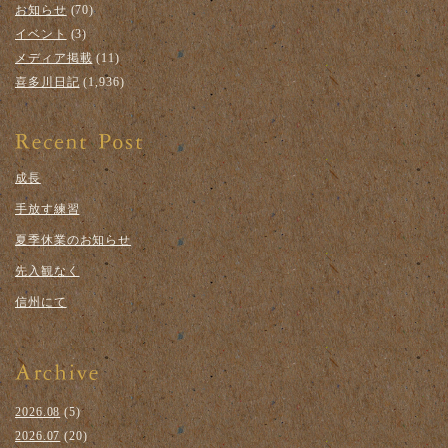
お知らせ
(70)
イベント
(3)
メディア掲載
(11)
喜多川日記
(1,936)
成長
手放す練習
夏季休業のお知らせ
先入観なく
信州にて
2026.08
(5)
2026.07
(20)