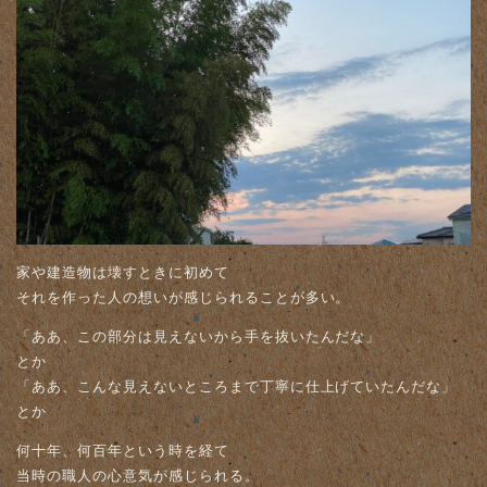
家や建造物は壊すときに初めて
それを作った人の想いが感じられることが多い。
「ああ、この部分は見えないから手を抜いたんだな」
とか
「ああ、こんな見えないところまで丁寧に仕上げていたんだな」
とか
何十年、何百年という時を経て
当時の職人の心意気が感じられる。