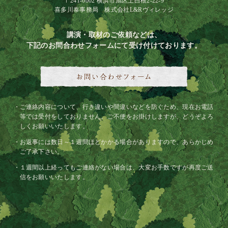
〒241-0002 横浜市旭区上白根2-22-9
喜多川泰事務局 株式会社L&Rヴィレッジ
講演・取材のご依頼などは、
下記のお問合わせフォームにて受け付けております。
ご連絡内容について、行き違いや間違いなどを防ぐため、現在お電話
等では受付をしておりません。ご不便をお掛けしますが、どうぞよろ
しくお願いいたします。
お返事には数日～１週間ほどかかる場合がありますので、あらかじめ
ご了承下さい。
１週間以上経ってもご連絡がない場合は、大変お手数ですが再度ご送
信をお願いいたします。