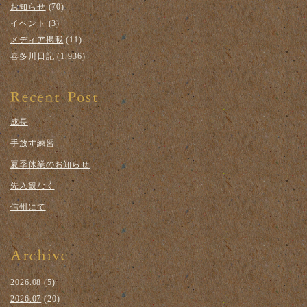
お知らせ
(70)
イベント
(3)
メディア掲載
(11)
喜多川日記
(1,936)
成長
手放す練習
夏季休業のお知らせ
先入観なく
信州にて
2026.08
(5)
2026.07
(20)