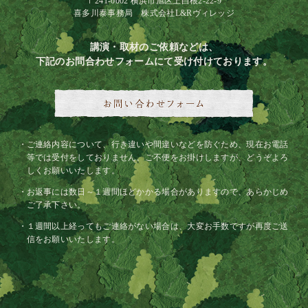
〒241-0002 横浜市旭区上白根2-22-9
喜多川泰事務局 株式会社L&Rヴィレッジ
講演・取材のご依頼などは、
下記のお問合わせフォームにて受け付けております。
ご連絡内容について、行き違いや間違いなどを防ぐため、現在お電話
等では受付をしておりません。ご不便をお掛けしますが、どうぞよろ
しくお願いいたします。
お返事には数日～１週間ほどかかる場合がありますので、あらかじめ
ご了承下さい。
１週間以上経ってもご連絡がない場合は、大変お手数ですが再度ご送
信をお願いいたします。