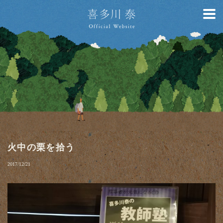
火中の栗を拾う
2017/12/21