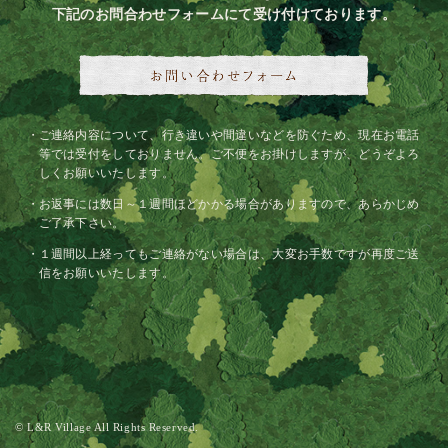
下記のお問合わせフォームにて受け付けております。
ご連絡内容について、行き違いや間違いなどを防ぐため、現在お電話
等では受付をしておりません。ご不便をお掛けしますが、どうぞよろ
しくお願いいたします。
お返事には数日～１週間ほどかかる場合がありますので、あらかじめ
ご了承下さい。
１週間以上経ってもご連絡がない場合は、大変お手数ですが再度ご送
信をお願いいたします。
© L&R Village All Rights Reserved.