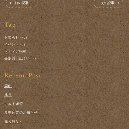
前の記事
次の記事
お知らせ
(70)
イベント
(3)
メディア掲載
(11)
喜多川日記
(1,937)
岡山
成長
手放す練習
夏季休業のお知らせ
先入観なく