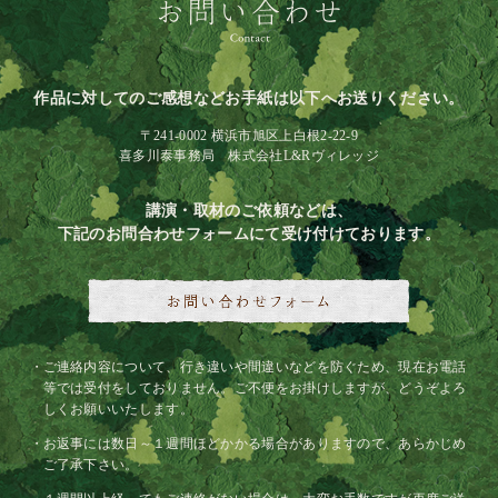
作品に対してのご感想などお手紙は以下へお送りください。
〒241-0002 横浜市旭区上白根2-22-9
喜多川泰事務局 株式会社L&Rヴィレッジ
講演・取材のご依頼などは、
下記のお問合わせフォームにて受け付けております。
ご連絡内容について、行き違いや間違いなどを防ぐため、現在お電話
等では受付をしておりません。ご不便をお掛けしますが、どうぞよろ
しくお願いいたします。
お返事には数日～１週間ほどかかる場合がありますので、あらかじめ
ご了承下さい。