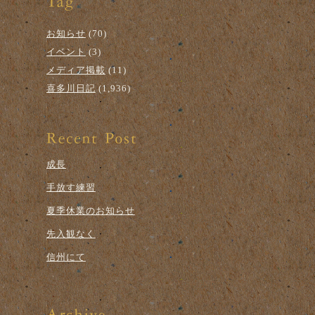
お知らせ
(70)
イベント
(3)
メディア掲載
(11)
喜多川日記
(1,936)
成長
手放す練習
夏季休業のお知らせ
先入観なく
信州にて