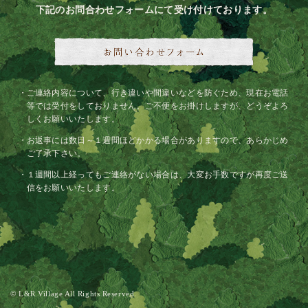
下記のお問合わせフォームにて受け付けております。
ご連絡内容について、行き違いや間違いなどを防ぐため、現在お電話
等では受付をしておりません。ご不便をお掛けしますが、どうぞよろ
しくお願いいたします。
お返事には数日～１週間ほどかかる場合がありますので、あらかじめ
ご了承下さい。
１週間以上経ってもご連絡がない場合は、大変お手数ですが再度ご送
信をお願いいたします。
© L&R Village All Rights Reserved.