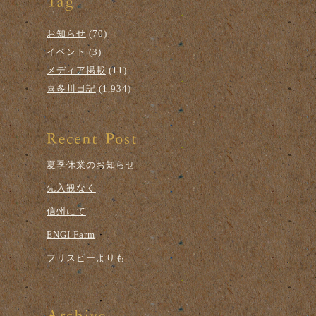
お知らせ
(70)
イベント
(3)
メディア掲載
(11)
喜多川日記
(1,934)
夏季休業のお知らせ
先入観なく
信州にて
ENGI Farm
フリスビーよりも