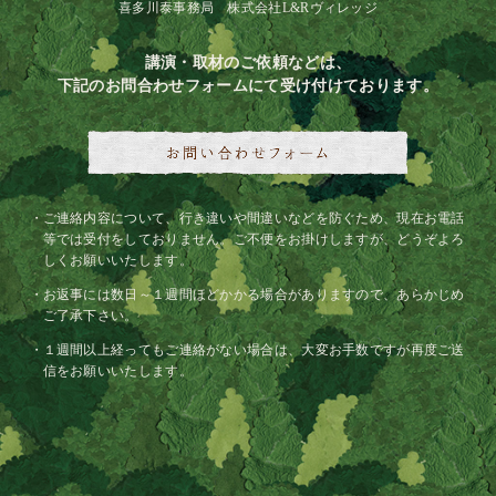
喜多川泰事務局 株式会社L&Rヴィレッジ
講演・取材のご依頼などは、
下記のお問合わせフォームにて受け付けております。
ご連絡内容について、行き違いや間違いなどを防ぐため、現在お電話
等では受付をしておりません。ご不便をお掛けしますが、どうぞよろ
しくお願いいたします。
お返事には数日～１週間ほどかかる場合がありますので、あらかじめ
ご了承下さい。
１週間以上経ってもご連絡がない場合は、大変お手数ですが再度ご送
信をお願いいたします。