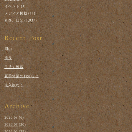
イベント
(3)
メディア掲載
(11)
喜多川日記
(1,937)
岡山
成長
手放す練習
夏季休業のお知らせ
先入観なく
2026.08
(6)
2026.07
(20)
2026.06
(22)