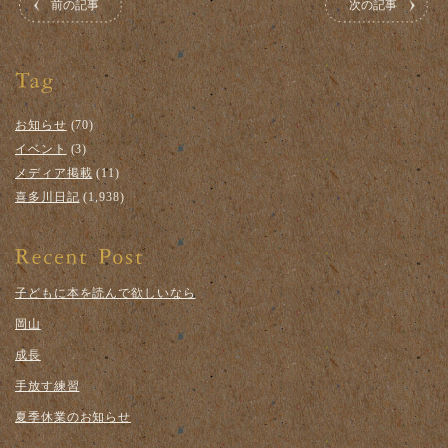
前の記事
次の記事
お知らせ
(70)
イベント
(3)
メディア掲載
(11)
喜多川日記
(1,938)
子どもに本を読んで欲しいなら
岡山
成長
手放す練習
夏季休業のお知らせ