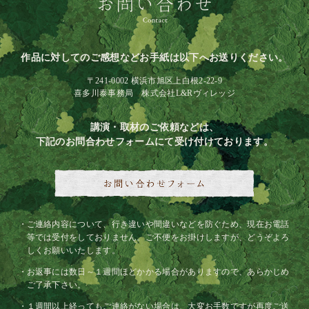
作品に対してのご感想などお手紙は以下へお送りください。
〒241-0002 横浜市旭区上白根2-22-9
喜多川泰事務局 株式会社L&Rヴィレッジ
講演・取材のご依頼などは、
下記のお問合わせフォームにて受け付けております。
ご連絡内容について、行き違いや間違いなどを防ぐため、現在お電話
等では受付をしておりません。ご不便をお掛けしますが、どうぞよろ
しくお願いいたします。
お返事には数日～１週間ほどかかる場合がありますので、あらかじめ
ご了承下さい。
１週間以上経ってもご連絡がない場合は、大変お手数ですが再度ご送