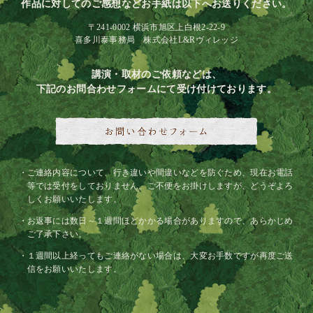
作品に対してのご感想などお手紙は以下へお送りください。
〒241-0002 横浜市旭区上白根2-22-9
喜多川泰事務局 株式会社L&Rヴィレッジ
講演・取材のご依頼などは、
下記のお問合わせフォームにて受け付けております。
ご連絡内容について、行き違いや間違いなどを防ぐため、現在お電話
等では受付をしておりません。ご不便をお掛けしますが、どうぞよろ
しくお願いいたします。
お返事には数日～１週間ほどかかる場合がありますので、あらかじめ
ご了承下さい。
１週間以上経ってもご連絡がない場合は、大変お手数ですが再度ご送
信をお願いいたします。