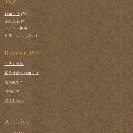
お知らせ
(70)
イベント
(3)
メディア掲載
(11)
喜多川日記
(1,935)
手放す練習
夏季休業のお知らせ
先入観なく
信州にて
ENGI Farm