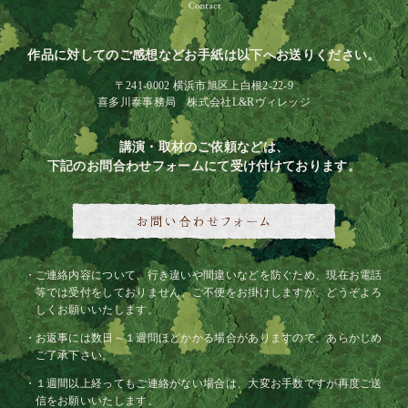
作品に対してのご感想などお手紙は以下へお送りください。
〒241-0002 横浜市旭区上白根2-22-9
喜多川泰事務局 株式会社L&Rヴィレッジ
講演・取材のご依頼などは、
下記のお問合わせフォームにて受け付けております。
ご連絡内容について、行き違いや間違いなどを防ぐため、現在お電話
等では受付をしておりません。ご不便をお掛けしますが、どうぞよろ
しくお願いいたします。
お返事には数日～１週間ほどかかる場合がありますので、あらかじめ
ご了承下さい。
１週間以上経ってもご連絡がない場合は、大変お手数ですが再度ご送
信をお願いいたします。