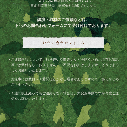
〒241-0002 横浜市旭区上白根2-22-9
喜多川泰事務局 株式会社L&Rヴィレッジ
講演・取材のご依頼などは、
下記のお問合わせフォームにて受け付けております。
ご連絡内容について、行き違いや間違いなどを防ぐため、現在お電話
等では受付をしておりません。ご不便をお掛けしますが、どうぞよろ
しくお願いいたします。
お返事には数日～１週間ほどかかる場合がありますので、あらかじめ
ご了承下さい。
１週間以上経ってもご連絡がない場合は、大変お手数ですが再度ご送
信をお願いいたします。