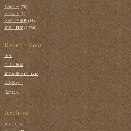
お知らせ
(70)
イベント
(3)
メディア掲載
(11)
喜多川日記
(1,936)
成長
手放す練習
夏季休業のお知らせ
先入観なく
信州にて
2026.08
(5)