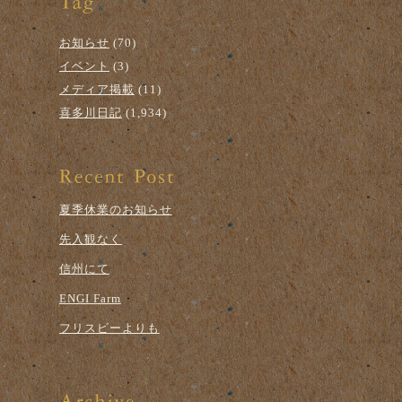
お知らせ
(70)
イベント
(3)
メディア掲載
(11)
喜多川日記
(1,934)
夏季休業のお知らせ
先入観なく
信州にて
ENGI Farm
フリスビーよりも