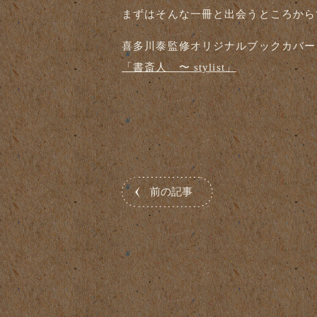
まずはそんな一冊と出会うところから
喜多川泰監修オリジナルブックカバー
「書斎人 〜 stylist」
前の記事