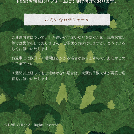
下記のお問合わせフォームにて受け付けております。
ご連絡内容について、行き違いや間違いなどを防ぐため、現在お電話
等では受付をしておりません。ご不便をお掛けしますが、どうぞよろ
しくお願いいたします。
お返事には数日～１週間ほどかかる場合がありますので、あらかじめ
ご了承下さい。
１週間以上経ってもご連絡がない場合は、大変お手数ですが再度ご送
信をお願いいたします。
© L&R Village All Rights Reserved.