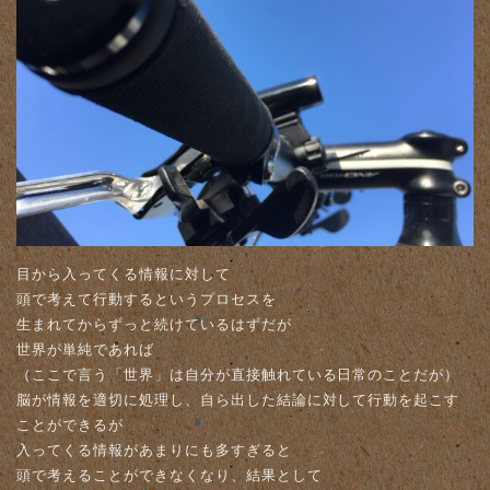
目から入ってくる情報に対して
頭で考えて行動するというプロセスを
生まれてからずっと続けているはずだが
世界が単純であれば
（ここで言う「世界」は自分が直接触れている日常のことだが）
脳が情報を適切に処理し、自ら出した結論に対して行動を起こす
ことができるが
入ってくる情報があまりにも多すぎると
頭で考えることができなくなり、結果として