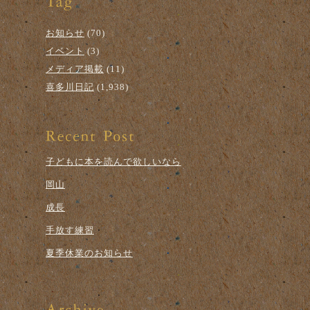
お知らせ
(70)
イベント
(3)
メディア掲載
(11)
喜多川日記
(1,938)
子どもに本を読んで欲しいなら
岡山
成長
手放す練習
夏季休業のお知らせ