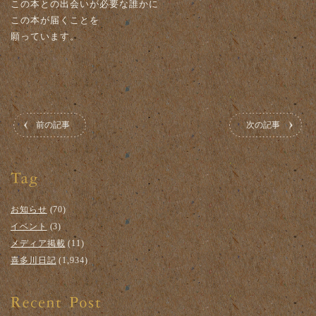
この本との出会いが必要な誰かに
この本が届くことを
願っています。
前の記事
次の記事
お知らせ
(70)
イベント
(3)
メディア掲載
(11)
喜多川日記
(1,934)