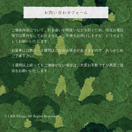
ご連絡内容について、行き違いや間違いなどを防ぐため、現在お電話
等では受付をしておりません。ご不便をお掛けしますが、どうぞよろ
しくお願いいたします。
お返事には数日～１週間ほどかかる場合がありますので、あらかじめ
ご了承下さい。
１週間以上経ってもご連絡がない場合は、大変お手数ですが再度ご送
信をお願いいたします。
© L&R Village All Rights Reserved.