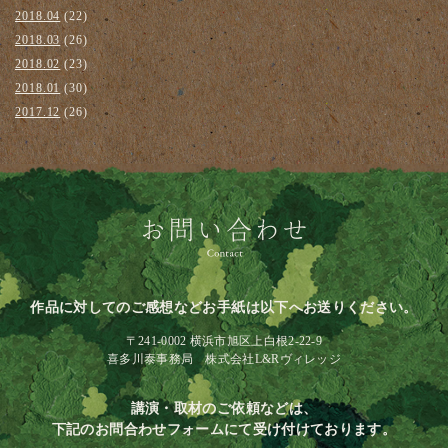
2018.04
(22)
2018.03
(26)
2018.02
(23)
2018.01
(30)
2017.12
(26)
作品に対してのご感想などお手紙は以下へお送りください。
〒241-0002 横浜市旭区上白根2-22-9
喜多川泰事務局 株式会社L&Rヴィレッジ
講演・取材のご依頼などは、
下記のお問合わせフォームにて受け付けております。