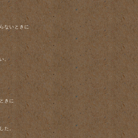
らないときに
い。
ときに
した。