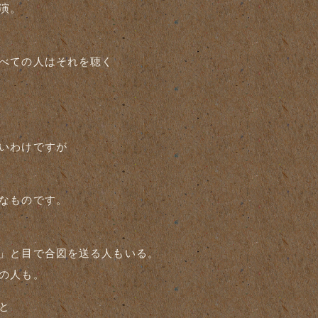
演。
べての人はそれを聴く
いわけですが
なものです。
」と目で合図を送る人もいる。
の人も。
と