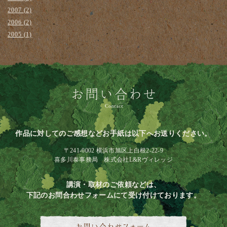
2007
(2)
2006
(2)
2005
(1)
作品に対してのご感想などお手紙は以下へお送りください。
〒241-0002 横浜市旭区上白根2-22-9
喜多川泰事務局 株式会社L&Rヴィレッジ
講演・取材のご依頼などは、
下記のお問合わせフォームにて受け付けております。