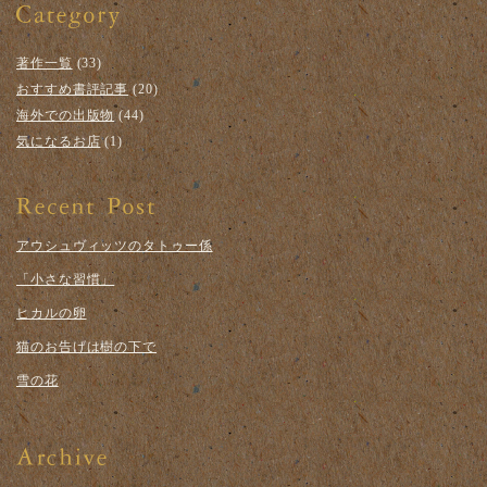
著作一覧
(33)
おすすめ書評記事
(20)
海外での出版物
(44)
気になるお店
(1)
アウシュヴィッツのタトゥー係
「小さな習慣」
ヒカルの卵
猫のお告げは樹の下で
雪の花