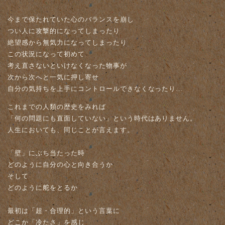
今まで保たれていた心のバランスを崩し
つい人に攻撃的になってしまったり
絶望感から無気力になってしまったり
この状況になって初めて
考え直さないといけなくなった物事が
次から次へと一気に押し寄せ
自分の気持ちを上手にコントロールできなくなったり…
これまでの人類の歴史をみれば
「何の問題にも直面していない」という時代はありません。
人生においても、同じことが言えます。
「壁」にぶち当たった時
どのように自分の心と向き合うか
そして
どのように舵をとるか
最初は「超・合理的」という言葉に
どこか「冷たさ」を感じ